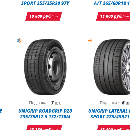
SPORT 255/35R20 97Y
A/T 265/60R18 
10 800 руб.
11 000 руб.
/шт
/шт
7
6
Под заказ:
Под заказ:
шт.
шт
E
UNIGRIP ROADGRIP D20
UNIGRIP LATERAL
235/75R17.5 132/130M
SPORT 275/45R21
13 350 руб.
13 400 руб.
/шт
/шт