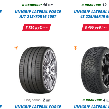
16
12
В наличии:
В наличии:
шт.
ш
E
UNIGRIP LATERAL FORCE
UNIGRIP LATERAL
A/T 215/70R16 100T
4S 225/55R19 
7 750 руб.
8 400 руб.
/шт
/шт
2
4
В наличии:
Под заказ:
шт.
ш
E
UNIGRIP LATERAL FORCE
UNIGRIP LATERAL