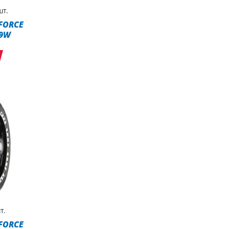
т.
 FORCE
99W
т.
 FORCE