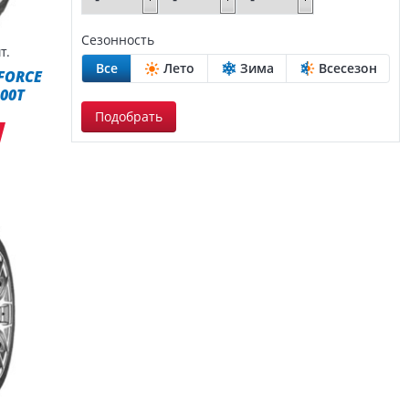
Сезонность
т.
Все
Лето
Зима
Всесезон
 FORCE
100T
Подобрать