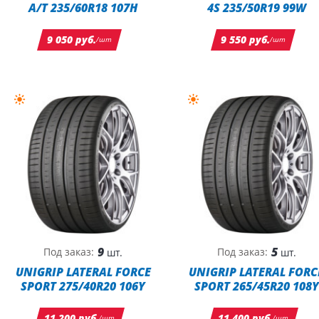
A/T 235/60R18 107H
4S 235/50R19 99W
9 050 руб.
9 550 руб.
/шт
/шт
9
5
Под заказ:
Под заказ:
шт.
шт.
UNIGRIP LATERAL FORCE
UNIGRIP LATERAL FORC
SPORT 275/40R20 106Y
SPORT 265/45R20 108Y
11 200 руб.
11 400 руб.
/шт
/шт