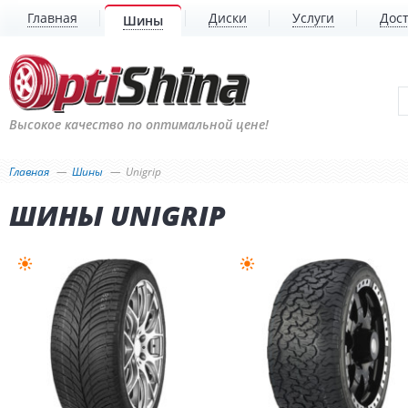
Главная
Диски
Услуги
Дост
Шины
Высокое качество по оптимальной цене!
Главная
Шины
Unigrip
ШИНЫ UNIGRIP