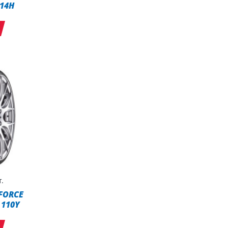
114H
.
 FORCE
 110Y