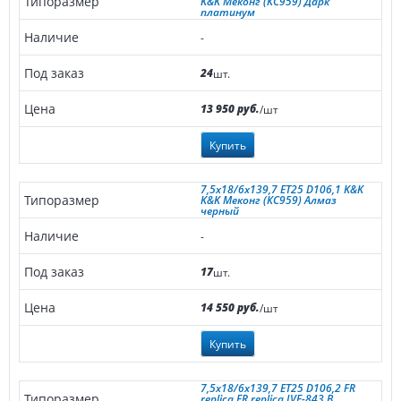
K&K Меконг (КС959) Дарк
платинум
-
24
шт.
13 950 руб.
/шт
Купить
7,5x18/6x139,7 ET25 D106,1 K&K
K&K Меконг (КС959) Алмаз
черный
-
17
шт.
14 550 руб.
/шт
Купить
7,5x18/6x139,7 ET25 D106,2 FR
replica FR replica IVF-843 B