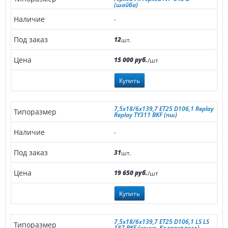
(шайба)
-
12
шт.
15 000 руб.
/шт
Купить
7,5x18/6x139,7 ET25 D106,1 Replay
Replay TY311 BKF (пш)
-
31
шт.
19 650 руб.
/шт
Купить
7,5x18/6x139,7 ET25 D106,1 LS LS
187 BKF (конус, Колпак+лого)