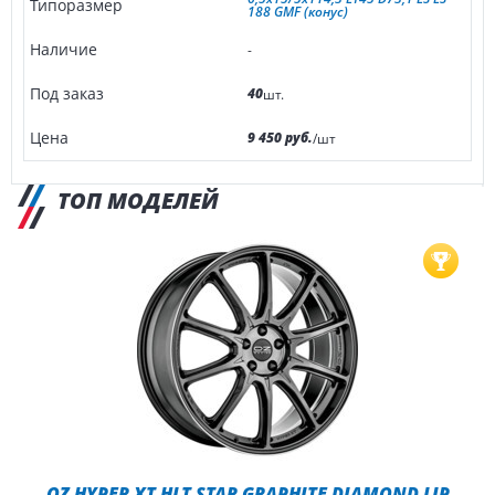
188 GMF (конус)
-
40
шт.
9 450 руб.
/шт
ТОП МОДЕЛЕЙ
OZ HYPER XT HLT STAR GRAPHITE DIAMOND LIP