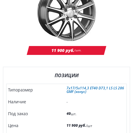
11 900 руб.
/шт.
ПОЗИЦИИ
7x17/5x114,3 ET40 D73,1 LS LS 286
GMF (конус)
-
40
шт.
11 900 руб.
/шт