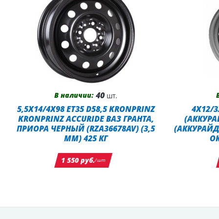
40
В наличии:
шт.
5,5X14/4X98 ET35 D58,5 KRONPRINZ
4X12/3
KRONPRINZ ACCURIDE ВАЗ ГРАНТА,
(АККУРА
ПРИОРА ЧЕРНЫЙ (RZA36678AV) (3,5
(АККУРАЙД
ММ) 425 КГ
О
1 550 руб.
/шт