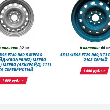
32
40
В наличии:
В наличии:
шт.
шт
X98 ET40 D60.5 MEFRO
5X13/4X98 ET29 D60,3 ТЗ
ЙД/KRONPRINZ) MEFRO
2103 СЕРЫЙ
) MEFRO (АККУРАЙД) 1111
КА СЕРЕБРИСТЫЙ
1 650 руб.
/шт
1 600 руб.
/шт