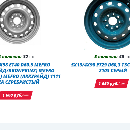
32
40
В наличии:
В наличии:
шт.
шт
X98 ET40 D60.5 MEFRO
5X13/4X98 ET29 D60,3 ТЗ
ЙД/KRONPRINZ) MEFRO
2103 СЕРЫЙ
) MEFRO (АККУРАЙД) 1111
КА СЕРЕБРИСТЫЙ
1 650 руб.
/шт
1 600 руб.
/шт