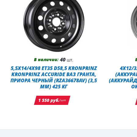
40
В наличии:
шт.
5,5X14/4X98 ET35 D58,5 KRONPRINZ
4X12/3
KRONPRINZ ACCURIDE ВАЗ ГРАНТА,
(АККУРА
ПРИОРА ЧЕРНЫЙ (RZA36678AV) (3,5
(АККУРАЙД
ММ) 425 КГ
О
1 550 руб.
/шт