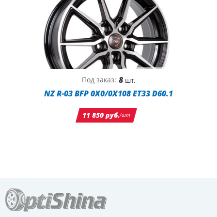
8
Под заказ:
шт.
NZ R-03 BFP 0X0/0X108 ET33 D60.1
11 850 руб.
/шт