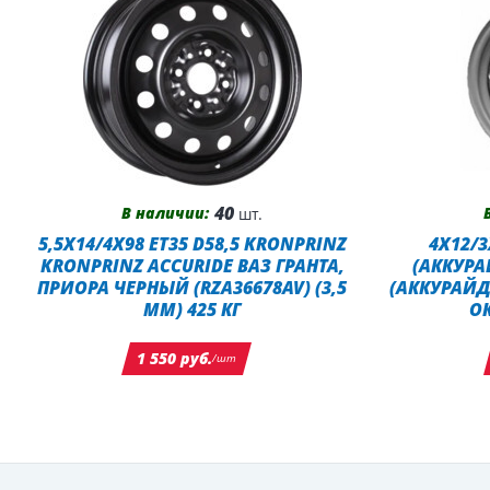
40
В наличии:
шт.
5,5X14/4X98 ET35 D58,5 KRONPRINZ
4X12/3
KRONPRINZ ACCURIDE ВАЗ ГРАНТА,
(АККУРА
ПРИОРА ЧЕРНЫЙ (RZA36678AV) (3,5
(АККУРАЙД
ММ) 425 КГ
О
1 550 руб.
/шт