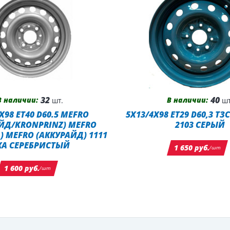
32
40
В наличии:
В наличии:
шт.
шт
X98 ET40 D60.5 MEFRO
5X13/4X98 ET29 D60,3 ТЗ
ЙД/KRONPRINZ) MEFRO
2103 СЕРЫЙ
) MEFRO (АККУРАЙД) 1111
КА СЕРЕБРИСТЫЙ
1 650 руб.
/шт
1 600 руб.
/шт