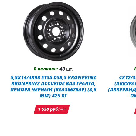
40
В наличии:
шт.
5,5X14/4X98 ET35 D58,5 KRONPRINZ
4X12/3
KRONPRINZ ACCURIDE ВАЗ ГРАНТА,
(АККУРА
ПРИОРА ЧЕРНЫЙ (RZA36678AV) (3,5
(АККУРАЙД
ММ) 425 КГ
О
1 550 руб.
/шт