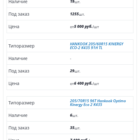
19
шт.
1255
шт.
5 000 руб.
от
/шт
HANKOOK 205/60R15 KINERGY
ECO-2 K435 91H TL
-
29
шт.
6 400 руб.
от
/шт
205/70R15 96T Hankook Optimo
Kinergy Eco 2 K435
6
шт.
35
шт.