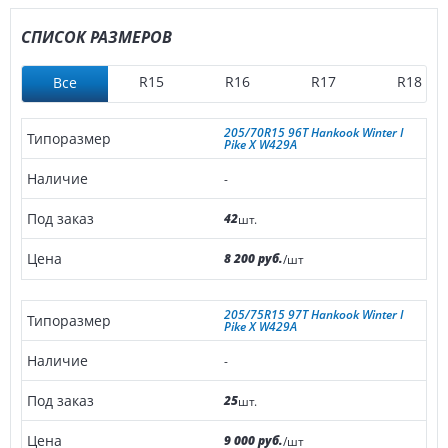
СПИСОК РАЗМЕРОВ
R15
R16
R17
R18
Все
205/70R15 96T Hankook Winter I
Pike X W429A
-
42
шт.
8 200 руб.
/шт
205/75R15 97T Hankook Winter I
Pike X W429A
-
25
шт.
9 000 руб.
/шт