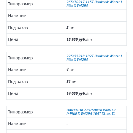
265/70R17 115T Hankook Winter I
Pike X W429A
-
2
шт.
15 950 руб.
/шт
225/55R18 102T Hankook Winter I
Pike X W429A
4
шт.
81
шт.
14 050 руб.
/шт
HANKOOK 225/60R18 WINTER
I*PIKE X W429A 104T XL ш. TL
-