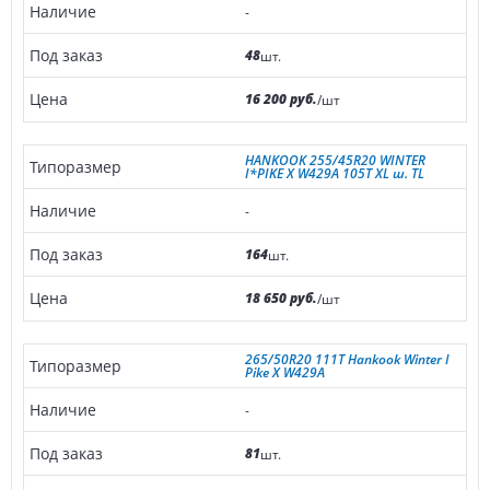
-
48
шт.
16 200 руб.
/шт
HANKOOK 255/45R20 WINTER
I*PIKE X W429A 105T XL ш. TL
-
164
шт.
18 650 руб.
/шт
265/50R20 111T Hankook Winter I
Pike X W429A
-
81
шт.