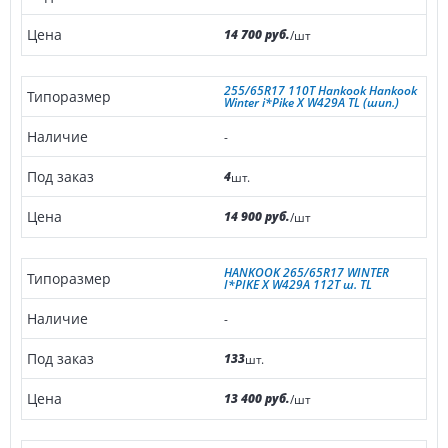
14 700 руб.
/шт
255/65R17 110T Hankook Hankook
Winter i*Pike X W429A TL (шип.)
-
4
шт.
14 900 руб.
/шт
HANKOOK 265/65R17 WINTER
I*PIKE X W429A 112T ш. TL
-
133
шт.
13 400 руб.
/шт