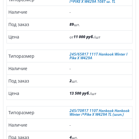
I*PIKE X W429A 108T ш. TL
-
89
шт.
11 000 руб.
от
/шт
245/65R17 111T Hankook Winter I
Pike X W429A
-
2
шт.
13 500 руб.
/шт
245/70R17 110T Hankook Hankook
Winter i*Pike X W429A TL (шип.)
-
4
шт.