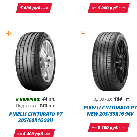
5 600 руб.
6 000 руб.
/шт
от
/шт
44
104
В наличии:
Под заказ:
шт.
шт.
133
Под заказ:
шт.
PIRELLI CINTURATO P7
NEW 205/55R16 94V
PIRELLI CINTURATO P7
205/60R16 92H
6 400 руб.
от
/шт
6 400 руб.
от
/шт