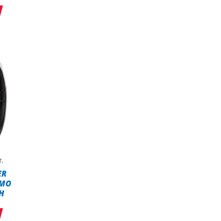
.
ER
 MO
H