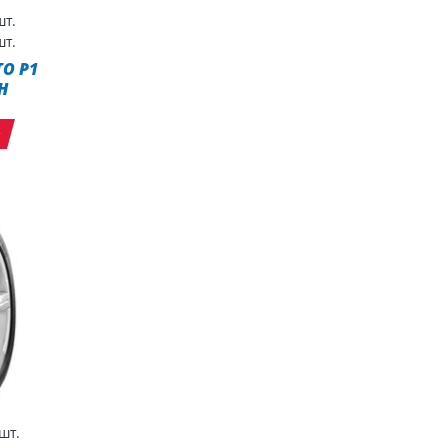
т.
т.
TO P1
H
т
шт.