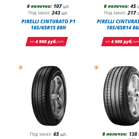
107
45
В наличии:
В наличии:
шт.
ш
243
217
Под заказ:
Под заказ:
шт.
ш
PIRELLI CINTURATO P1
PIRELLI CINTURA
185/65R15 88H
185/65R14 86
4 900 руб.
4 900 руб.
от
/шт
от
/ш
65
138
В наличии:
Под заказ:
шт.