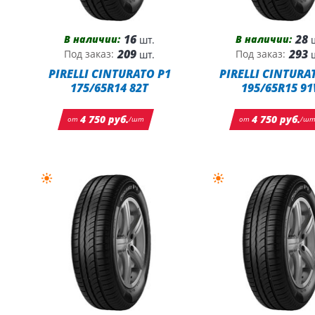
16
28
В наличии:
В наличии:
шт.
ш
209
293
Под заказ:
Под заказ:
шт.
ш
PIRELLI CINTURATO P1
PIRELLI CINTURA
175/65R14 82T
195/65R15 91
4 750 руб.
4 750 руб.
от
/шт
от
/ш