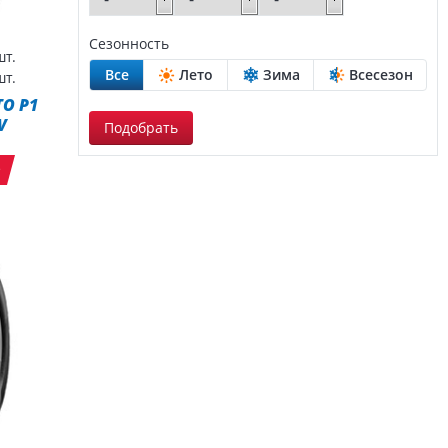
Сезонность
т.
Все
Лето
Зима
Всесезон
т.
TO P1
V
Подобрать
т