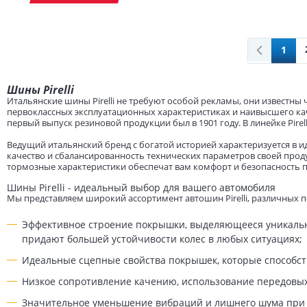
1
Шины Pirelli
Итальянские шины Pirelli не требуют особой рекламы, они известн
первоклассных эксплуатационных характеристиках и наивысшего качес
первый выпуск резиновой продукции был в 1901 году. В линейке Pir
Ведущий итальянский бренд с богатой историей характеризуется в 
качество и сбалансированность технических параметров своей проду
тормозные характеристики обеспечат вам комфорт и безопасность 
Шины Pirelli - идеальный выбор для вашего автомобиля
Мы представляем широкий ассортимент автошин Pirelli, различных п
Эффективное строение покрышки, выделяющееся уникальны
придают большей устойчивости колес в любых ситуациях;
Идеальные сцепные свойства покрышек, которые способст
Низкое сопротивление качению, использование передовых
Значительное уменьшение вибраций и лишнего шума при д