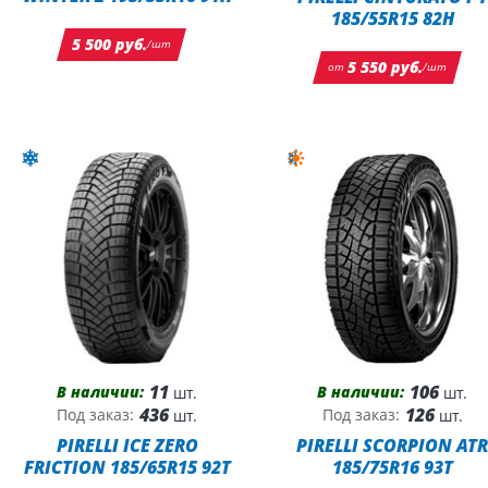
185/55R15 82H
5 500 руб.
/шт
5 550 руб.
от
/шт
11
106
В наличии:
В наличии:
шт.
шт.
436
126
Под заказ:
Под заказ:
шт.
шт.
PIRELLI ICE ZERO
PIRELLI SCORPION AT
FRICTION 185/65R15 92T
185/75R16 93T