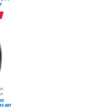
V
т
т.
т.
RO
15 88T