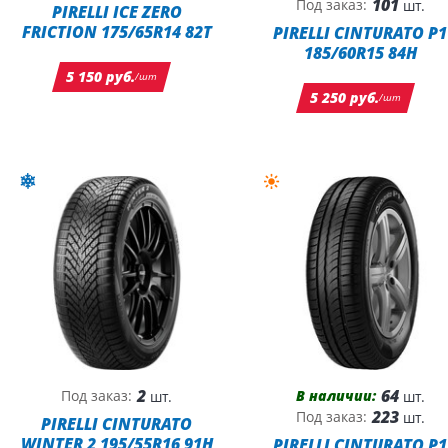
101
Под заказ:
шт.
PIRELLI ICE ZERO
FRICTION 175/65R14 82T
PIRELLI CINTURATO P1
185/60R15 84H
5 150 руб.
/шт
5 250 руб.
/шт
2
64
В наличии:
Под заказ:
шт.
шт.
223
Под заказ:
шт.
PIRELLI CINTURATO
WINTER 2 195/55R16 91H
PIRELLI CINTURATO P1