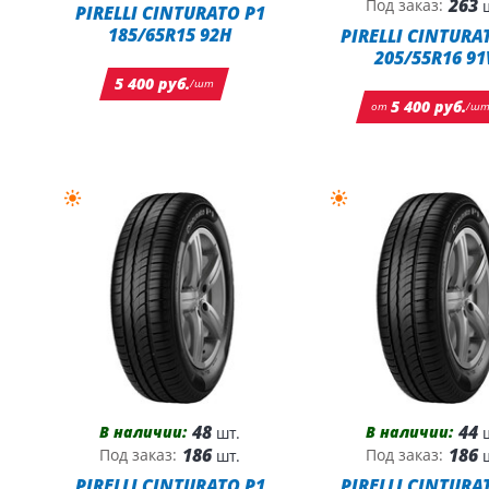
263
Под заказ:
ш
PIRELLI CINTURATO P1
185/65R15 92H
PIRELLI CINTURA
205/55R16 91
5 400 руб.
/шт
5 400 руб.
от
/ш
48
44
В наличии:
В наличии:
шт.
ш
186
186
Под заказ:
Под заказ:
шт.
ш
PIRELLI CINTURATO P1
PIRELLI CINTURA