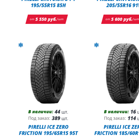
195/55R15 85H
205/55R16 91
5 550 руб.
5 600 руб.
от
/шт
от
/ш
44
16
В наличии:
В наличии:
шт.
ш
389
114
Под заказ:
Под заказ:
шт.
ш
R
PIRELLI ICE ZERO
PIRELLI ICE ZE
FRICTION 195/65R15 95T
FRICTION 185/60R