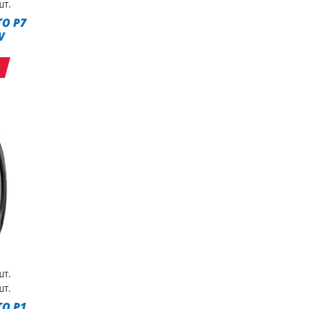
т.
TO P7
V
т
т.
т.
TO P1