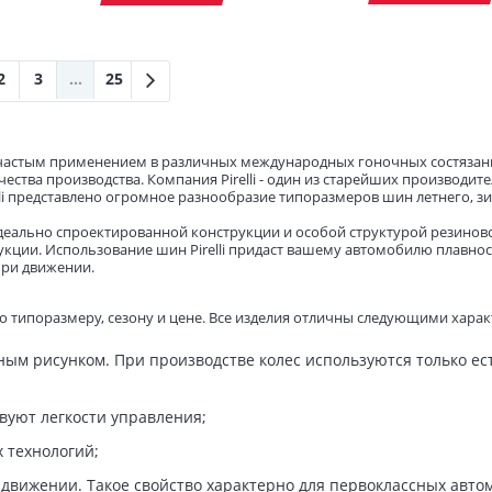
2
3
...
25
ы частым применением в различных международных гоночных состязани
тва производства. Компания Pirelli - один из старейших производите
elli представлено огромное разнообразие типоразмеров шин летнего, 
идеально спроектированной конструкции и особой структурой резино
кции. Использование шин Pirelli придаст вашему автомобилю плавнос
при движении.
о типоразмеру, сезону и цене. Все изделия отличны следующими хара
м рисунком. При производстве колес используются только ест
вуют легкости управления;
 технологий;
вижении. Такое свойство характерно для первоклассных авто