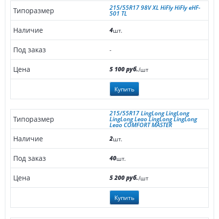
215/55R17 98V XL HiFly HiFly eHF-
501 TL
4
шт.
-
5 100 руб.
/шт
Купить
215/55R17 LingLong LingLong
LingLong Leao LingLong LingLong
Leao COMFORT MASTER
2
шт.
40
шт.
5 200 руб.
/шт
Купить