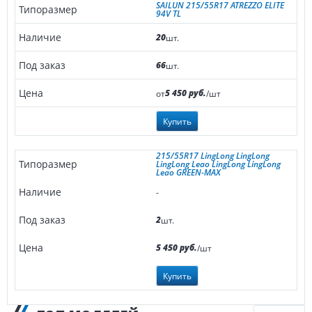
SAILUN 215/55R17 ATREZZO ELITE
94V TL
20
шт.
66
шт.
5 450 руб.
от
/шт
Купить
215/55R17 LingLong LingLong
LingLong Leao LingLong LingLong
Leao GREEN-MAX
-
2
шт.
5 450 руб.
/шт
Купить