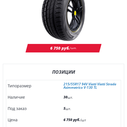
6 750 руб.
/шт.
ПОЗИЦИИ
215/55R17 94V Viatti Viatti Strada
Asimmetrico V-130 TL
30
шт.
5
шт.
6 750 руб.
/шт