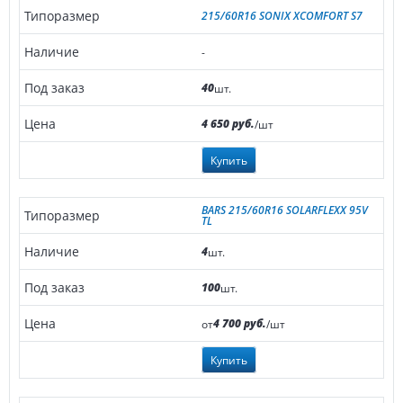
215/60R16 SONIX XCOMFORT S7
-
40
шт.
4 650 руб.
/шт
Купить
BARS 215/60R16 SOLARFLEXX 95V
TL
4
шт.
100
шт.
4 700 руб.
от
/шт
Купить