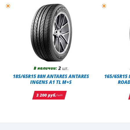
2
В наличии:
шт.
185/65R15 88H ANTARES ANTARES
165/65R15
INGENS A1 TL M+S
ROAD
3 200 руб.
/шт