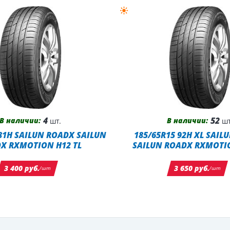
4
52
В наличии:
В наличии:
шт.
шт
 81H SAILUN ROADX SAILUN
185/65R15 92H XL SAIL
X RXMOTION H12 TL
SAILUN ROADX RXMOTIO
3 400 руб.
3 650 руб.
/шт
/шт