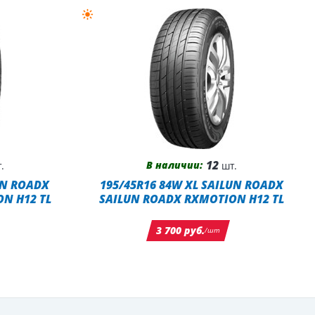
12
В наличии:
.
шт.
UN ROADX
195/45R16 84W XL SAILUN ROADX
N H12 TL
SAILUN ROADX RXMOTION H12 TL
3 700 руб.
/шт