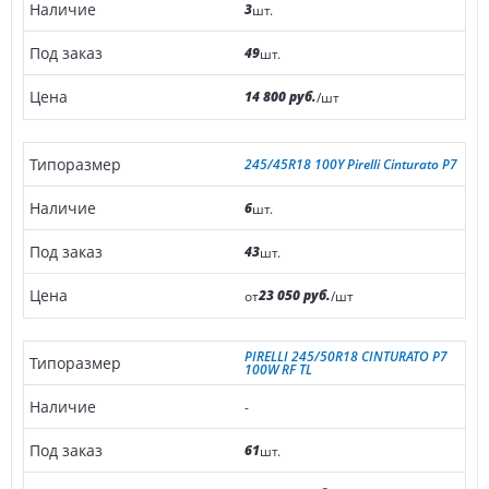
3
шт.
49
шт.
14 800 руб.
/шт
245/45R18 100Y Pirelli Cinturato P7
6
шт.
43
шт.
23 050 руб.
от
/шт
PIRELLI 245/50R18 CINTURATO P7
100W RF TL
-
61
шт.