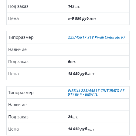
145
шт.
9 850 руб.
от
/шт
225/45R17 91V Pirelli Cinturato P7
-
6
шт.
18 050 руб.
/шт
PIRELLI 225/45R17 CINTURATO P7
91Y RF * - BMW TL
-
24
шт.
18 050 руб.
/шт