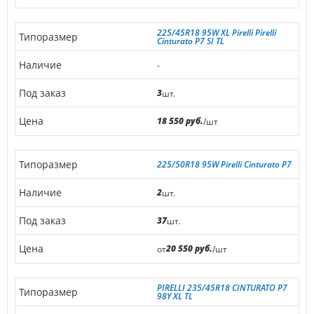
225/45R18 95W XL Pirelli Pirelli
Cinturato P7 SI TL
-
3
шт.
18 550 руб.
/шт
225/50R18 95W Pirelli Cinturato P7
2
шт.
37
шт.
20 550 руб.
от
/шт
PIRELLI 235/45R18 CINTURATO P7
98Y XL TL