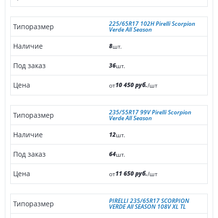
225/65R17 102H Pirelli Scorpion
Verde All Season
8
шт.
36
шт.
10 450 руб.
от
/шт
235/55R17 99V Pirelli Scorpion
Verde All Season
12
шт.
64
шт.
11 650 руб.
от
/шт
PIRELLI 235/65R17 SCORPION
VERDE All SEASON 108V XL TL