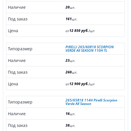
20
шт.
161
шт.
12 850 руб.
от
/шт
PIRELLI 265/60R18 SCORPION
VERDE All SEASON 110H TL
23
шт.
260
шт.
12 900 руб.
от
/шт
265/65R18 114H Pirelli Scorpion
Verde All Season
16
шт.
38
шт.