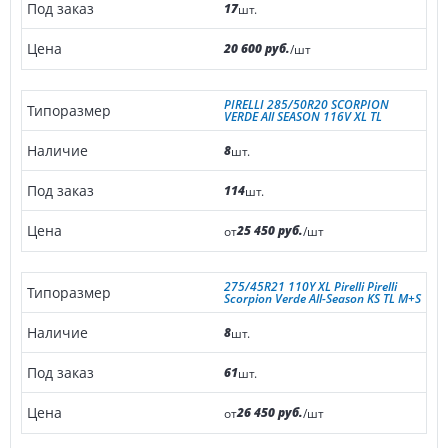
17
шт.
20 600 руб.
/шт
PIRELLI 285/50R20 SCORPION
VERDE All SEASON 116V XL TL
8
шт.
114
шт.
25 450 руб.
от
/шт
275/45R21 110Y XL Pirelli Pirelli
Scorpion Verde All-Season KS TL M+S
8
шт.
61
шт.
26 450 руб.
от
/шт